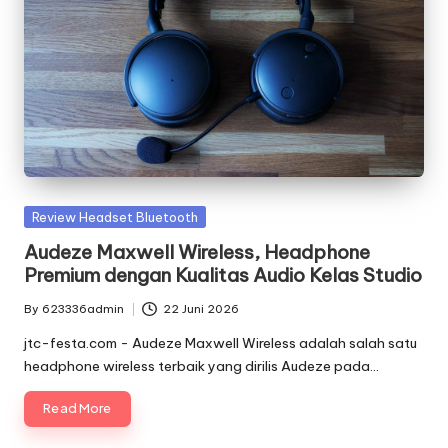
Posted
Review Headset Bluetooth
in
Audeze Maxwell Wireless, Headphone
Premium dengan Kualitas Audio Kelas Studio
By
623336admin
22 Juni 2026
Posted
by
jtc-festa.com - Audeze Maxwell Wireless adalah salah satu
headphone wireless terbaik yang dirilis Audeze pada…
Read More