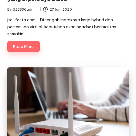
By
623336admin
27 Juni 2026
Posted
by
jtc-festa.com - Di tengah maraknya kerja hybrid dan
pertemuan virtual, kebutuhan akan headset berkualitas
semakin…
Read More