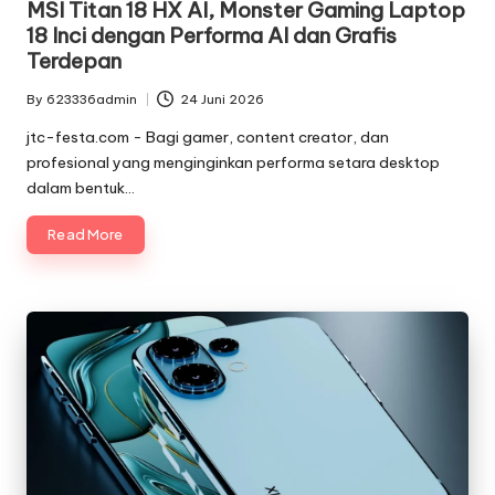
MSI Titan 18 HX AI, Monster Gaming Laptop
18 Inci dengan Performa AI dan Grafis
Terdepan
By
623336admin
24 Juni 2026
Posted
by
jtc-festa.com - Bagi gamer, content creator, dan
profesional yang menginginkan performa setara desktop
dalam bentuk…
Read More