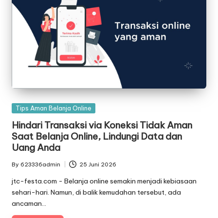
Posted
Tips Aman Belanja Online
in
Hindari Transaksi via Koneksi Tidak Aman
Saat Belanja Online, Lindungi Data dan
Uang Anda
By
623336admin
25 Juni 2026
Posted
by
jtc-festa.com - Belanja online semakin menjadi kebiasaan
sehari-hari. Namun, di balik kemudahan tersebut, ada
ancaman…