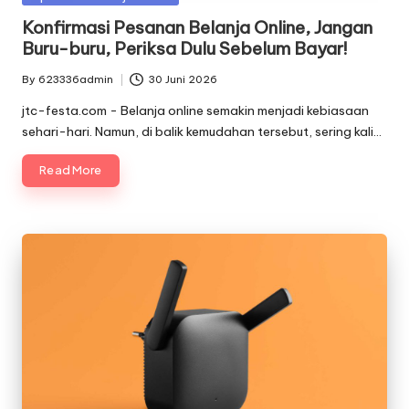
in
Konfirmasi Pesanan Belanja Online, Jangan
Buru-buru, Periksa Dulu Sebelum Bayar!
By
623336admin
30 Juni 2026
Posted
by
jtc-festa.com - Belanja online semakin menjadi kebiasaan
sehari-hari. Namun, di balik kemudahan tersebut, sering kali…
Read More