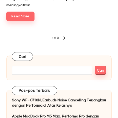
meningkatkan…
Read More
Paginasi
1
2
3
NEXT
pos
PAGE
Cari
Cari
Pos-pos Terbaru
Sony WF-C710N, Earbuds Noise Cancelling Terjangkau
dengan Performa di Atas Kelasnya
Apple MacBook Pro M5 Max, Performa Pro dengan