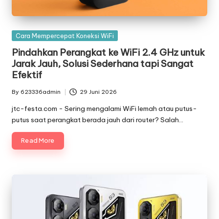
Posted
Cara Mempercepat Koneksi WiFi
in
Pindahkan Perangkat ke WiFi 2.4 GHz untuk
Jarak Jauh, Solusi Sederhana tapi Sangat
Efektif
By
623336admin
29 Juni 2026
Posted
by
jtc-festa.com - Sering mengalami WiFi lemah atau putus-
putus saat perangkat berada jauh dari router? Salah…
Read More