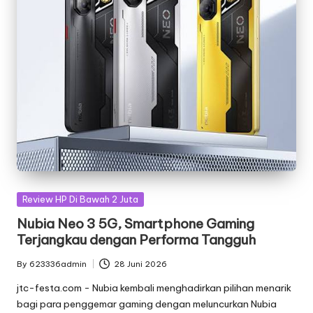
Posted
Review HP Di Bawah 2 Juta
in
Nubia Neo 3 5G, Smartphone Gaming
Terjangkau dengan Performa Tangguh
By
623336admin
28 Juni 2026
Posted
by
jtc-festa.com - Nubia kembali menghadirkan pilihan menarik
bagi para penggemar gaming dengan meluncurkan Nubia