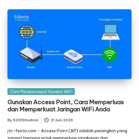
Posted
Cara Mempercepat Koneksi WiFi
in
Gunakan Access Point, Cara Memperluas
dan Memperkuat Jaringan WiFi Anda
By
623336admin
21 Juni 2026
Posted
by
jtc-festa.com - Access Point (AP) adalah perangkat yang
sangat berguna untuk memperluas jangkauan dan