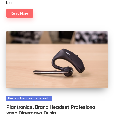
Neo…
Read More
Posted
Review Headset Bluetooth
in
Plantronics, Brand Headset Profesional
yang Dipercaya Dunia