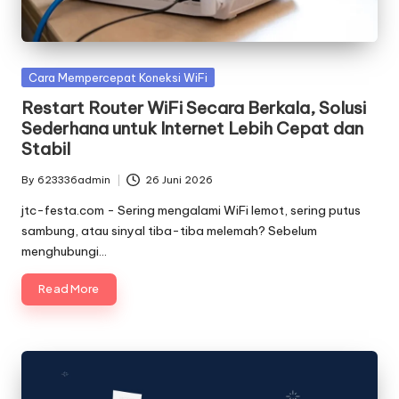
Posted
Cara Mempercepat Koneksi WiFi
in
Restart Router WiFi Secara Berkala, Solusi
Sederhana untuk Internet Lebih Cepat dan
Stabil
By
623336admin
26 Juni 2026
Posted
by
jtc-festa.com - Sering mengalami WiFi lemot, sering putus
sambung, atau sinyal tiba-tiba melemah? Sebelum
menghubungi…
Read More