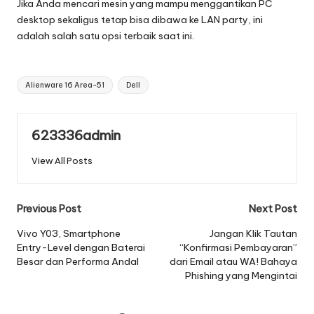
Jika Anda mencari mesin yang mampu menggantikan PC
desktop sekaligus tetap bisa dibawa ke LAN party, ini
adalah salah satu opsi terbaik saat ini.
Tags:
Alienware 16 Area-51
Dell
623336admin
View All Posts
Post
Previous Post
Next Post
navigation
Vivo Y03, Smartphone
Jangan Klik Tautan
Entry-Level dengan Baterai
“Konfirmasi Pembayaran”
Besar dan Performa Andal
dari Email atau WA! Bahaya
Phishing yang Mengintai