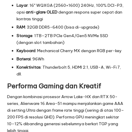
Layar
: 16″ WQXGA (2560×1600) 240Hz, 100% DCI-P3,
opsi
anti-glare OLED
dengan respons super cepat dan
kontras tinggi
RAM
: 32GB DDR5-6400 (bisa di-upgrade)
Storage
: 1TB–2TB PCIe Gen4/Gen5 NVMe SSD
(dengan slot tambahan)
Keyboard
: Mechanical Cherry MX dengan RGB per-key
Baterai
: 96Wh
Konektivitas
: Thunderbolt 5, HDMI 2.1, USB-A, Wi-Fi 7,
dll.
Performa Gaming dan Kreatif
Dengan kombinasi prosesor Arrow Lake-HX dan RTX 50-
series, Alienware 16 Area-51 mampu menjalankan game AAA
di setting Ultra dengan frame rate tinggi (sering di atas 100–
200 FPS di resolusi QHD). Performa GPU meningkat sekitar
10–12% dibanding generasi sebelumnya berkat TGP yang
lebih tinggi.