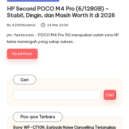
in
HP Second POCO M4 Pro (6/128GB) –
Stabil, Dingin, dan Masih Worth It di 2026
By
623336admin
24 Mei 2026
Posted
by
jtc-festa.com - POCO M4 Pro 5G merupakan salah satu HP
kelas menengah yang cukup sukses…
Read More
Cari
Cari
Pos-pos Terbaru
Sony WF-C710N, Earbuds Noise Cancelling Terjangkau