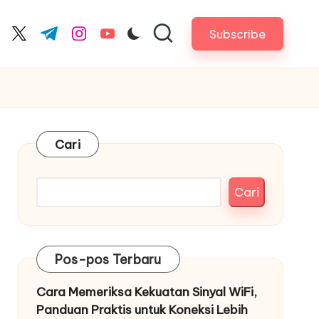
Subscribe
cebook.com
twitter.com
t.me
instagram.com
youtube.com
Cari
Cari
Pos-pos Terbaru
Cara Memeriksa Kekuatan Sinyal WiFi,
Panduan Praktis untuk Koneksi Lebih