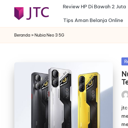
Review HP Di Bawah 2 Juta
Skip
Tips Aman Belanja Online
j
to
Desain
content
Interior
t
Beranda
»
Nubia Neo 3 5G
Rumah
c
Minimalis
-
Po
R
in
f
N
T
e
s
Pos
by
jt
t
me
a
me