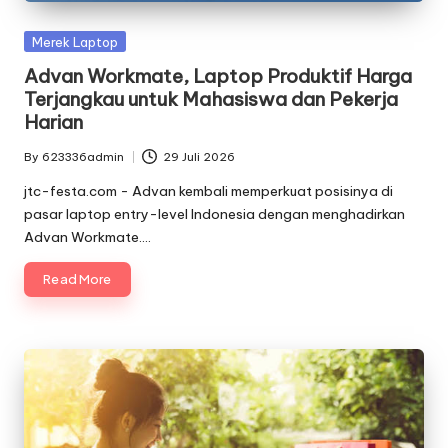
Posted
Merek Laptop
in
Advan Workmate, Laptop Produktif Harga
Terjangkau untuk Mahasiswa dan Pekerja
Harian
By
623336admin
29 Juli 2026
Posted
by
jtc-festa.com - Advan kembali memperkuat posisinya di
pasar laptop entry-level Indonesia dengan menghadirkan
Advan Workmate.…
Read More