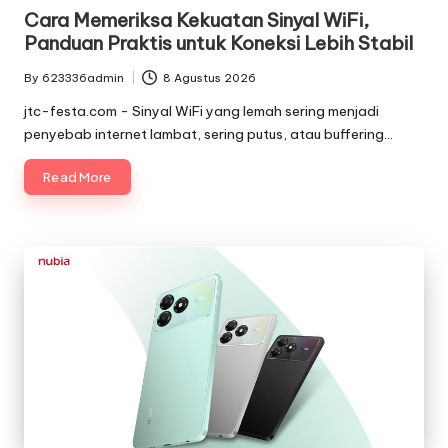
in
Cara Memeriksa Kekuatan Sinyal WiFi,
Panduan Praktis untuk Koneksi Lebih Stabil
By
623336admin
8 Agustus 2026
Posted
by
jtc-festa.com - Sinyal WiFi yang lemah sering menjadi
penyebab internet lambat, sering putus, atau buffering…
Read More