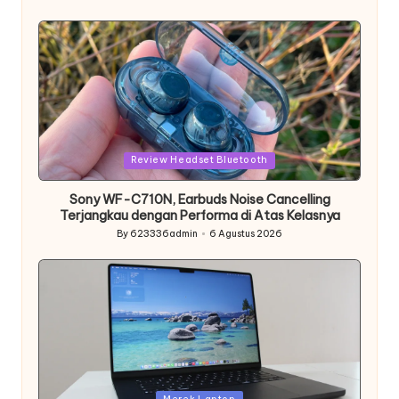
Posted
by
Posted
Review Headset Bluetooth
in
Sony WF-C710N, Earbuds Noise Cancelling
Terjangkau dengan Performa di Atas Kelasnya
By
623336admin
6 Agustus 2026
Posted
by
Posted