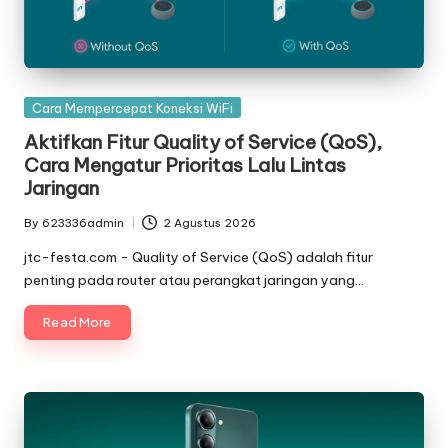
Posted
Cara Mempercepat Koneksi WiFi
in
Aktifkan Fitur Quality of Service (QoS),
Cara Mengatur Prioritas Lalu Lintas
Jaringan
By
623336admin
2 Agustus 2026
Posted
by
jtc-festa.com - Quality of Service (QoS) adalah fitur
penting pada router atau perangkat jaringan yang…
Read More