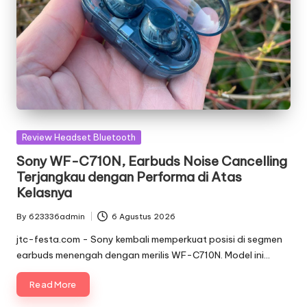
Posted
Review Headset Bluetooth
in
Sony WF-C710N, Earbuds Noise Cancelling
Terjangkau dengan Performa di Atas
Kelasnya
By
623336admin
6 Agustus 2026
Posted
by
jtc-festa.com - Sony kembali memperkuat posisi di segmen
earbuds menengah dengan merilis WF-C710N. Model ini…
Read More