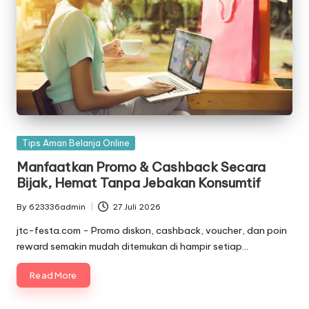
Posted
Tips Aman Belanja Online
in
Manfaatkan Promo & Cashback Secara
Bijak, Hemat Tanpa Jebakan Konsumtif
By
623336admin
27 Juli 2026
Posted
by
jtc-festa.com - Promo diskon, cashback, voucher, dan poin
reward semakin mudah ditemukan di hampir setiap…
Read More