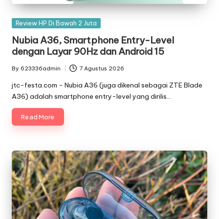
Posted
Review HP Di Bawah 2 Juta
in
Nubia A36, Smartphone Entry-Level
dengan Layar 90Hz dan Android 15
By
623336admin
7 Agustus 2026
Posted
by
jtc-festa.com - Nubia A36 (juga dikenal sebagai ZTE Blade
A36) adalah smartphone entry-level yang dirilis…
Read More