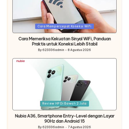
Posted
Cara Mempercepat Koneksi WiFi
in
Cara Memeriksa Kekuatan Sinyal WiFi, Panduan
Praktis untuk Koneksi Lebih Stabil
By
623336admin
8 Agustus 2026
Posted
by
Posted
Review HP Di Bawah 2 Juta
in
Nubia A36, Smartphone Entry-Level dengan Layar
90Hz dan Android 15
By
623336admin
7 Agustus 2026