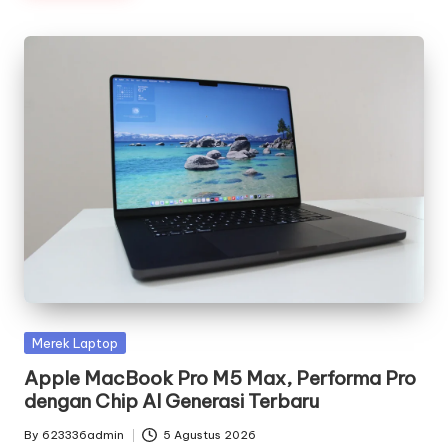
Posted
Merek Laptop
in
Apple MacBook Pro M5 Max, Performa Pro
dengan Chip AI Generasi Terbaru
By
623336admin
5 Agustus 2026
Posted