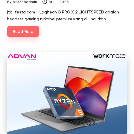
By
623336admin
31 Juli 2026
Posted
by
jtc-festa.com - Logitech G PRO X 2 LIGHTSPEED adalah
headset gaming nirkabel premium yang diluncurkan…
Read More