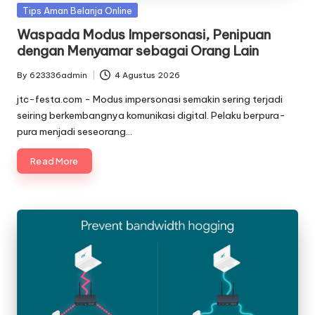
Posted
Tips Aman Belanja Online
in
Waspada Modus Impersonasi, Penipuan
dengan Menyamar sebagai Orang Lain
By
623336admin
4 Agustus 2026
Posted
by
jtc-festa.com - Modus impersonasi semakin sering terjadi
seiring berkembangnya komunikasi digital. Pelaku berpura-
pura menjadi seseorang…
Read More