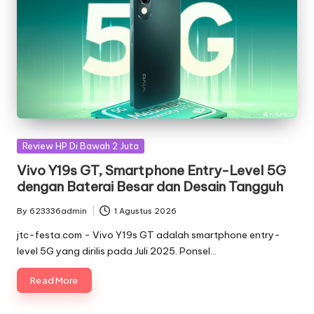
Posted
Review HP Di Bawah 2 Juta
in
Vivo Y19s GT, Smartphone Entry-Level 5G
dengan Baterai Besar dan Desain Tangguh
By
623336admin
1 Agustus 2026
Posted
by
jtc-festa.com - Vivo Y19s GT adalah smartphone entry-
level 5G yang dirilis pada Juli 2025. Ponsel…
Read More