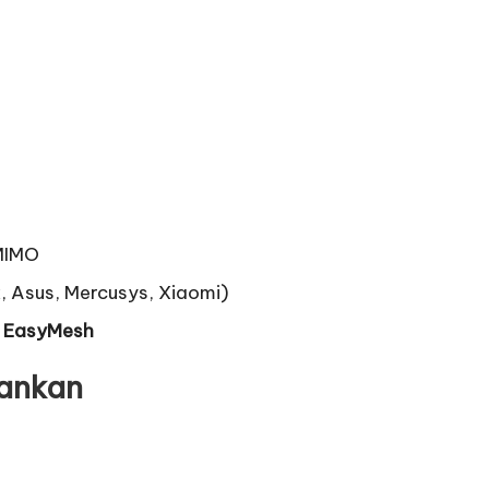
-MIMO
, Asus, Mercusys, Xiaomi)
u
EasyMesh
ankan