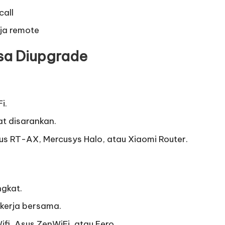
call
rja remote
sa Diupgrade
i.
t disarankan.
us RT-AX, Mercusys Halo, atau Xiaomi Router.
ngkat.
kerja bersama.
fi, Asus ZenWiFi, atau Eero.