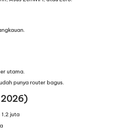
jangkauan.
er utama.
sudah punya router bagus.
i 2026)
1,2 juta
ta