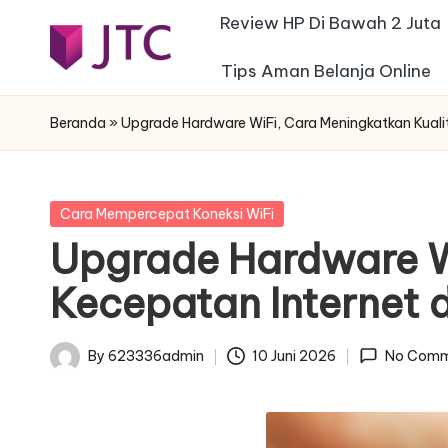
Review HP Di Bawah 2 Juta
Skip
Tips Aman Belanja Online
j
to
Desain
content
Interior
t
Beranda
»
Upgrade Hardware WiFi, Cara Meningkatkan Kuali
Rumah
c
Minimalis
-
Posted
Cara Mempercepat Koneksi WiFi
in
Upgrade Hardware Wi
f
Kecepatan Internet 
e
s
By
623336admin
10 Juni 2026
No Comm
Posted
t
by
a