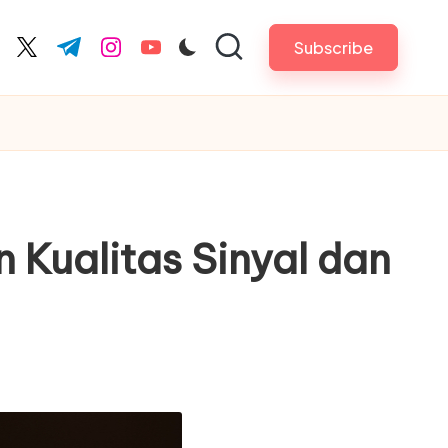
Subscribe
cebook.com
twitter.com
t.me
instagram.com
youtube.com
Kualitas Sinyal dan