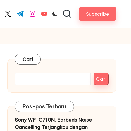
Subscribe
cebook.com
twitter.com
t.me
instagram.com
youtube.com
Cari
Cari
Pos-pos Terbaru
Sony WF-C710N, Earbuds Noise
Cancelling Terjangkau dengan