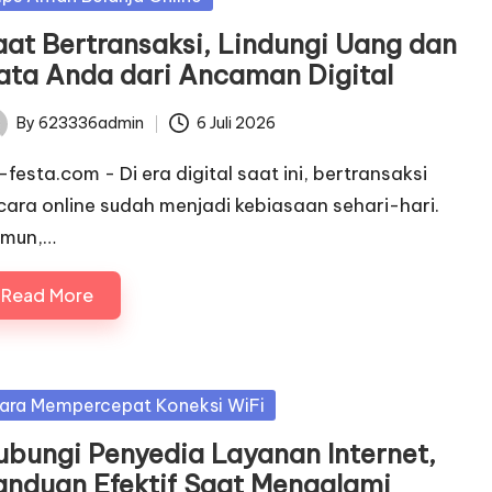
aat Bertransaksi, Lindungi Uang dan
ata Anda dari Ancaman Digital
By
623336admin
6 Juli 2026
ted
c-festa.com - Di era digital saat ini, bertransaksi
cara online sudah menjadi kebiasaan sehari-hari.
mun,…
Read More
sted
ara Mempercepat Koneksi WiFi
ubungi Penyedia Layanan Internet,
anduan Efektif Saat Mengalami