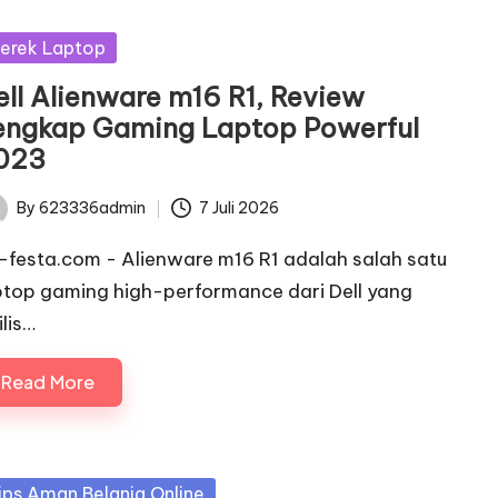
sted
erek Laptop
ell Alienware m16 R1, Review
engkap Gaming Laptop Powerful
023
By
623336admin
7 Juli 2026
ted
c-festa.com - Alienware m16 R1 adalah salah satu
ptop gaming high-performance dari Dell yang
ilis…
Read More
sted
ips Aman Belanja Online