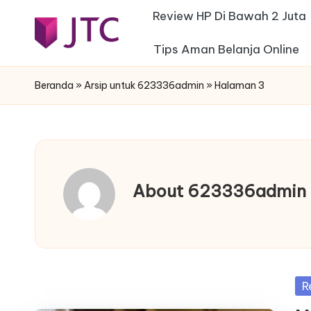
Review HP Di Bawah 2 Juta
Skip
Tips Aman Belanja Online
j
to
Desain
content
Interior
t
Beranda
»
Arsip untuk 623336admin
»
Halaman 3
Rumah
c
Minimalis
-
f
About 623336admin
e
s
t
Po
R
a
in