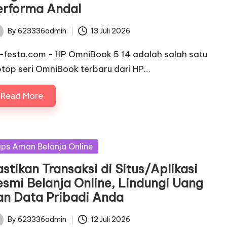
erforma Andal
By
623336admin
13 Juli 2026
ted
c-festa.com - HP OmniBook 5 14 adalah salah satu
ptop seri OmniBook terbaru dari HP…
Read More
sted
ips Aman Belanja Online
stikan Transaksi di Situs/Aplikasi
esmi Belanja Online, Lindungi Uang
an Data Pribadi Anda
By
623336admin
12 Juli 2026
ted