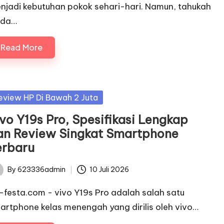
njadi kebutuhan pokok sehari-hari. Namun, tahukah
da…
Read More
sted
eview HP Di Bawah 2 Juta
ivo Y19s Pro, Spesifikasi Lengkap
an Review Singkat Smartphone
erbaru
By
623336admin
10 Juli 2026
ted
c-festa.com - vivo Y19s Pro adalah salah satu
artphone kelas menengah yang dirilis oleh vivo…