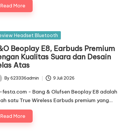
Read More
sted
eview Headset Bluetooth
&O Beoplay E8, Earbuds Premium
engan Kualitas Suara dan Desain
elas Atas
By
623336admin
9 Juli 2026
ted
c-festa.com - Bang & Olufsen Beoplay E8 adalah
lah satu True Wireless Earbuds premium yang…
Read More