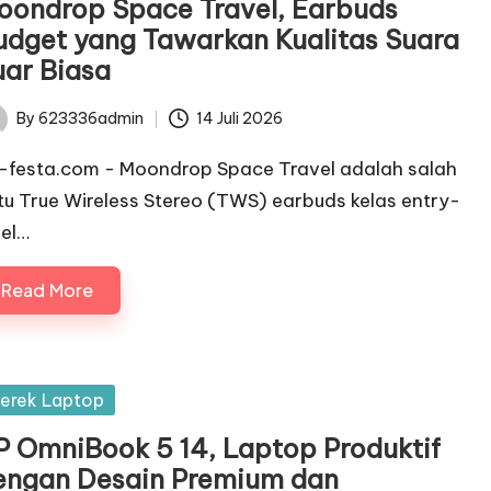
oondrop Space Travel, Earbuds
udget yang Tawarkan Kualitas Suara
uar Biasa
By
623336admin
14 Juli 2026
ted
c-festa.com - Moondrop Space Travel adalah salah
tu True Wireless Stereo (TWS) earbuds kelas entry-
vel…
Read More
sted
erek Laptop
P OmniBook 5 14, Laptop Produktif
engan Desain Premium dan