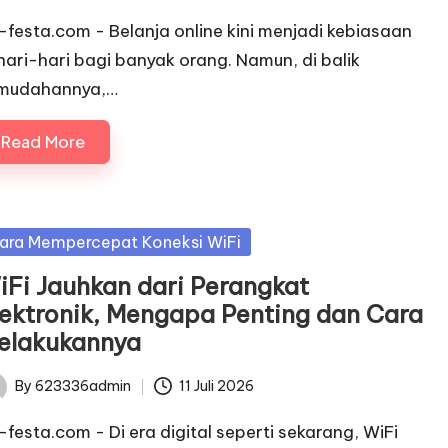
c-festa.com - Belanja online kini menjadi kebiasaan
hari-hari bagi banyak orang. Namun, di balik
mudahannya,…
Read More
sted
ara Mempercepat Koneksi WiFi
iFi Jauhkan dari Perangkat
lektronik, Mengapa Penting dan Cara
elakukannya
By
623336admin
11 Juli 2026
ted
c-festa.com - Di era digital seperti sekarang, WiFi