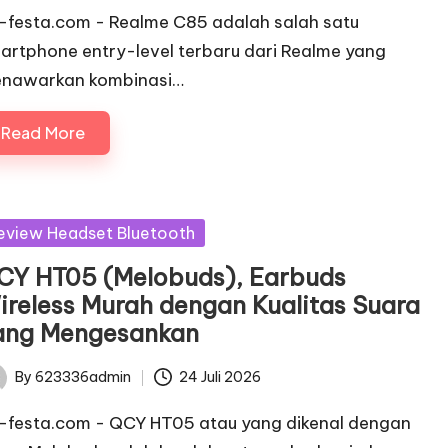
c-festa.com - Realme C85 adalah salah satu
artphone entry-level terbaru dari Realme yang
nawarkan kombinasi…
Read More
sted
eview Headset Bluetooth
CY HT05 (Melobuds), Earbuds
ireless Murah dengan Kualitas Suara
ang Mengesankan
By
623336admin
24 Juli 2026
ted
c-festa.com - QCY HT05 atau yang dikenal dengan