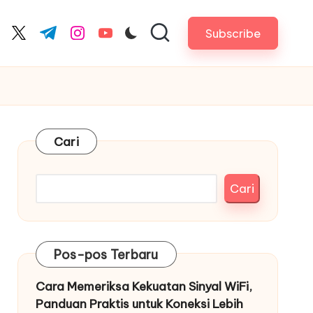
Subscribe
cebook.com
twitter.com
t.me
instagram.com
youtube.com
Cari
Cari
Pos-pos Terbaru
Cara Memeriksa Kekuatan Sinyal WiFi,
Panduan Praktis untuk Koneksi Lebih