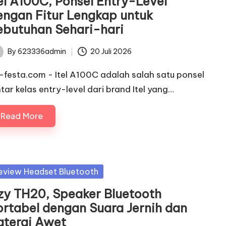
tel A100C, Ponsel Entry-Level
engan Fitur Lengkap untuk
ebutuhan Sehari-hari
By
623336admin
20 Juli 2026
ted
c-festa.com - Itel A100C adalah salah satu ponsel
ntar kelas entry-level dari brand Itel yang…
Read More
sted
eview Headset Bluetooth
zzy TH20, Speaker Bluetooth
ortabel dengan Suara Jernih dan
aterai Awet