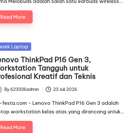
ma Melobuds adalah salah satu earbuds wireless…
Read More
sted
erek Laptop
enovo ThinkPad P16 Gen 3,
orkstation Tangguh untuk
ofesional Kreatif dan Teknis
By
623336admin
23 Juli 2026
ted
c-festa.com - Lenovo ThinkPad P16 Gen 3 adalah
ptop workstation kelas atas yang dirancang untuk…
Read More