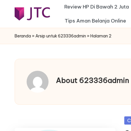
Review HP Di Bawah 2 Juta
Skip
Tips Aman Belanja Online
j
to
Desain
content
Interior
t
Beranda
»
Arsip untuk 623336admin
»
Halaman 2
Rumah
c
Minimalis
-
f
About 623336admin
e
s
t
Po
C
a
in