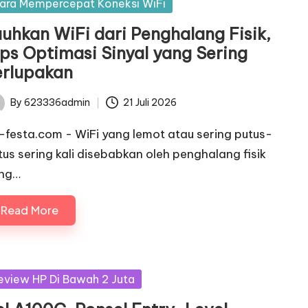
sted
ara Mempercepat Koneksi WiFi
auhkan WiFi dari Penghalang Fisik,
ips Optimasi Sinyal yang Sering
erlupakan
By
623336admin
21 Juli 2026
ted
c-festa.com - WiFi yang lemot atau sering putus-
tus sering kali disebabkan oleh penghalang fisik
ng…
Read More
sted
eview HP Di Bawah 2 Juta