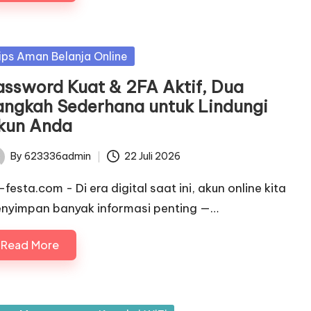
sted
ips Aman Belanja Online
assword Kuat & 2FA Aktif, Dua
angkah Sederhana untuk Lindungi
kun Anda
By
623336admin
22 Juli 2026
ted
-festa.com - Di era digital saat ini, akun online kita
nyimpan banyak informasi penting —…
Read More