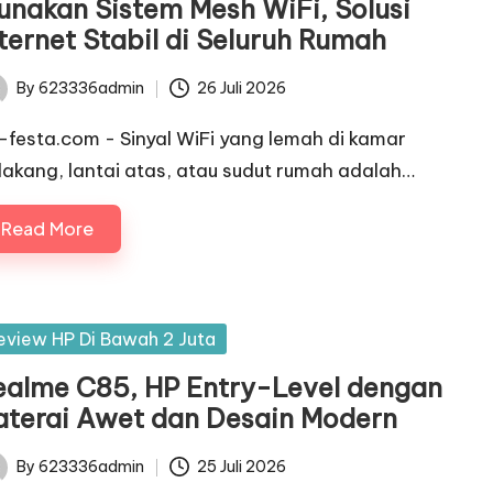
unakan Sistem Mesh WiFi, Solusi
nternet Stabil di Seluruh Rumah
By
623336admin
26 Juli 2026
ted
c-festa.com - Sinyal WiFi yang lemah di kamar
lakang, lantai atas, atau sudut rumah adalah…
Read More
sted
eview HP Di Bawah 2 Juta
ealme C85, HP Entry-Level dengan
aterai Awet dan Desain Modern
By
623336admin
25 Juli 2026
ted