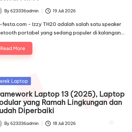
By
623336admin
19 Juli 2026
ted
c-festa.com - Izzy TH20 adalah salah satu speaker
uetooth portabel yang sedang populer di kalangan…
Read More
sted
erek Laptop
ramework Laptop 13 (2025), Laptop
odular yang Ramah Lingkungan dan
udah Diperbaiki
By
623336admin
18 Juli 2026
ted