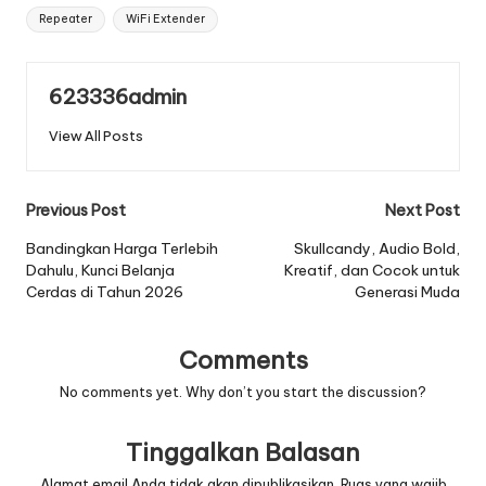
Tags:
Repeater
WiFi Extender
623336admin
View All Posts
Post
Previous Post
Next Post
navigation
Bandingkan Harga Terlebih
Skullcandy, Audio Bold,
Dahulu, Kunci Belanja
Kreatif, dan Cocok untuk
Cerdas di Tahun 2026
Generasi Muda
Comments
No comments yet. Why don’t you start the discussion?
Tinggalkan Balasan
Alamat email Anda tidak akan dipublikasikan.
Ruas yang wajib