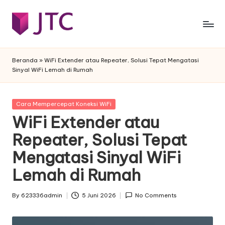
Skip
to
j
Desain
content
Interior
t
Beranda
»
WiFi Extender atau Repeater, Solusi Tepat Mengatasi
Rumah
Sinyal WiFi Lemah di Rumah
c
Minimalis
-
Posted
Cara Mempercepat Koneksi WiFi
f
in
WiFi Extender atau
e
Repeater, Solusi Tepat
s
Mengatasi Sinyal WiFi
t
Lemah di Rumah
a
By
623336admin
5 Juni 2026
No Comments
Posted
by