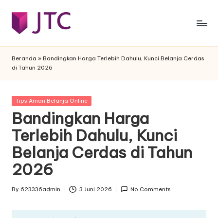
Skip
to
j
Desain
content
Interior
t
Beranda
»
Bandingkan Harga Terlebih Dahulu, Kunci Belanja Cerdas
Rumah
di Tahun 2026
c
Minimalis
-
Posted
Tips Aman Belanja Online
f
in
Bandingkan Harga
e
Terlebih Dahulu, Kunci
s
Belanja Cerdas di Tahun
t
2026
a
By
623336admin
3 Juni 2026
No Comments
Posted
by