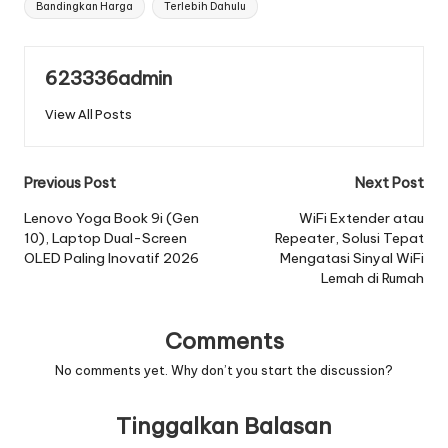
Bandingkan Harga
Terlebih Dahulu
623336admin
View All Posts
Post
Previous Post
Next Post
navigation
Lenovo Yoga Book 9i (Gen
WiFi Extender atau
10), Laptop Dual-Screen
Repeater, Solusi Tepat
OLED Paling Inovatif 2026
Mengatasi Sinyal WiFi
Lemah di Rumah
Comments
No comments yet. Why don’t you start the discussion?
Tinggalkan Balasan