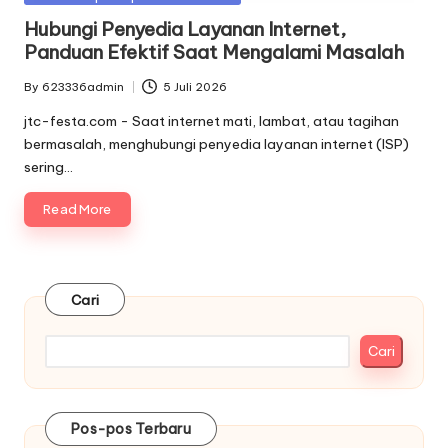
in
Hubungi Penyedia Layanan Internet,
Panduan Efektif Saat Mengalami Masalah
By
623336admin
5 Juli 2026
Posted
by
jtc-festa.com - Saat internet mati, lambat, atau tagihan
bermasalah, menghubungi penyedia layanan internet (ISP)
sering…
Read More
Cari
Cari
Pos-pos Terbaru