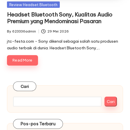
Posted
Review Headset Bluetooth
in
Headset Bluetooth Sony, Kualitas Audio
Premium yang Mendominasi Pasaran
By
623336admin
29 Mei 2026
Posted
by
jtc-festa.com - Sony dikenal sebagai salah satu produsen
audio terbaik di dunia. Headset Bluetooth Sony,…
Read More
Cari
Cari
Pos-pos Terbaru