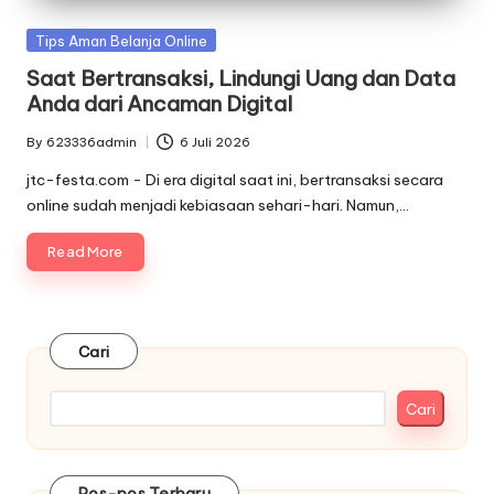
Posted
Tips Aman Belanja Online
in
Saat Bertransaksi, Lindungi Uang dan Data
Anda dari Ancaman Digital
By
623336admin
6 Juli 2026
Posted
by
jtc-festa.com - Di era digital saat ini, bertransaksi secara
online sudah menjadi kebiasaan sehari-hari. Namun,…
Read More
Cari
Cari
Pos-pos Terbaru