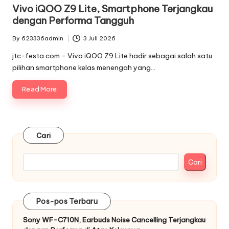
in
Vivo iQOO Z9 Lite, Smartphone Terjangkau
dengan Performa Tangguh
By
623336admin
3 Juli 2026
Posted
by
jtc-festa.com - Vivo iQOO Z9 Lite hadir sebagai salah satu
pilihan smartphone kelas menengah yang…
Read More
Cari
Cari
Pos-pos Terbaru
Sony WF-C710N, Earbuds Noise Cancelling Terjangkau