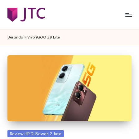
Skip
to
j
Desain
content
Interior
t
Beranda
»
Vivo iQOO Z9 Lite
Rumah
c
Minimalis
-
f
e
s
t
a
Posted
Review HP Di Bawah 2 Juta