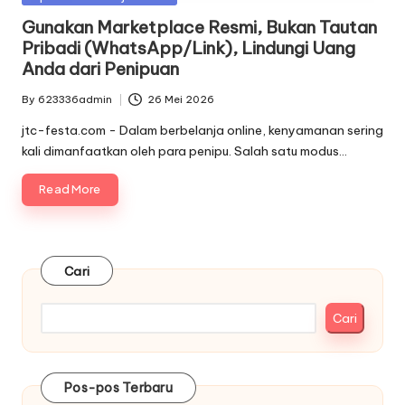
in
Gunakan Marketplace Resmi, Bukan Tautan
Pribadi (WhatsApp/Link), Lindungi Uang
Anda dari Penipuan
By
623336admin
26 Mei 2026
Posted
by
jtc-festa.com - Dalam berbelanja online, kenyamanan sering
kali dimanfaatkan oleh para penipu. Salah satu modus…
Read More
Cari
Cari
Pos-pos Terbaru