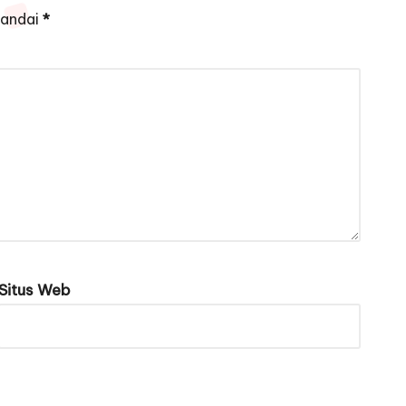
tandai
*
Situs Web