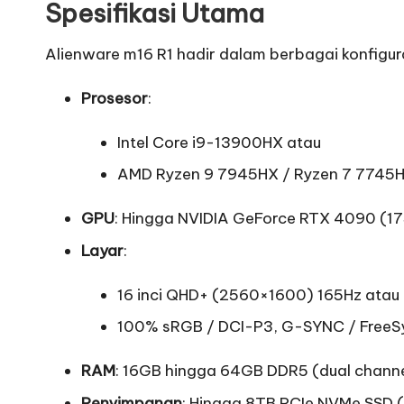
Spesifikasi Utama
Alienware m16 R1 hadir dalam berbagai konfigura
Prosesor
:
Intel Core i9-13900HX atau
AMD Ryzen 9 7945HX / Ryzen 7 7745
GPU
: Hingga NVIDIA GeForce RTX 4090 
Layar
:
16 inci QHD+ (2560×1600) 165Hz atau
100% sRGB / DCI-P3, G-SYNC / FreeSyn
RAM
: 16GB hingga 64GB DDR5 (dual chann
Penyimpanan
: Hingga 8TB PCIe NVMe SSD 