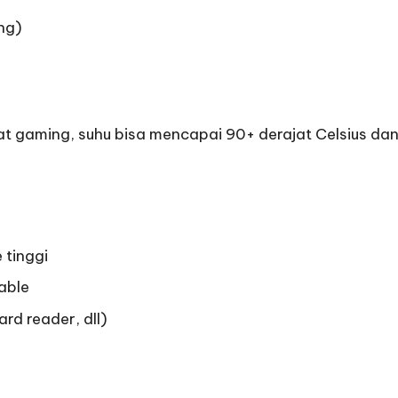
ing)
at gaming, suhu bisa mencapai 90+ derajat Celsius dan
 tinggi
able
rd reader, dll)