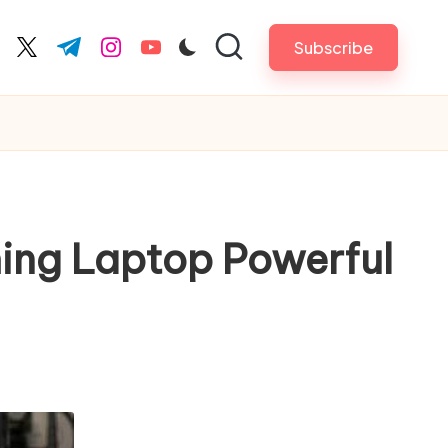
Subscribe
cebook.com
twitter.com
t.me
instagram.com
youtube.com
ming Laptop Powerful