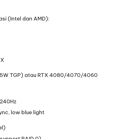
si (Intel dan AMD):
HX
(175W TGP) atau RTX 4080/4070/4060
 240Hz
c, low blue light
el)
(support RAID 0)