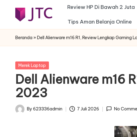
Review HP Di Bawah 2 Juta
Skip
Tips Aman Belanja Online
j
to
Desain
content
Interior
t
Beranda
»
Dell Alienware m16 R1, Review Lengkap Gaming 
Rumah
c
Minimalis
-
Posted
Merek Laptop
in
Dell Alienware m16 
f
2023
e
s
By
623336admin
7 Juli 2026
No Comme
Posted
t
by
a