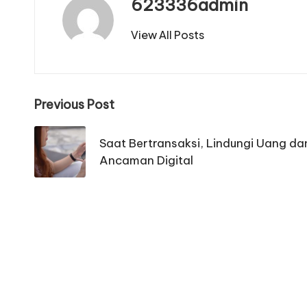
623336admin
View All Posts
Post
Previous Post
navigation
Saat Bertransaksi, Lindungi Uang da
Ancaman Digital